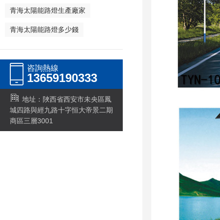
青海太陽能路燈生產廠家
青海太陽能路燈多少錢
咨詢熱線
13659190333
地址：陜西省西安市未央區鳳
城四路與經九路十字恒大帝景二期
商區三層3001