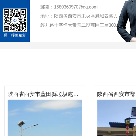
郵箱：1580360970@qq.com
地址：陜西省西安市未央區鳳城四路與
經九路十字恒大帝景二期商區三層3001
掃一掃更精彩
陜西省西安市藍田縣垃圾處理廠太陽能路燈項目