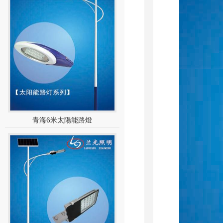
青海6米太陽能路燈