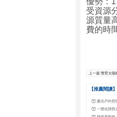
優勢：
受資源
源質量
費的時
上一篇:
雙臂太陽
【推薦閱讀】
蘭光戶外照
一體化陜西
陜西景觀燈