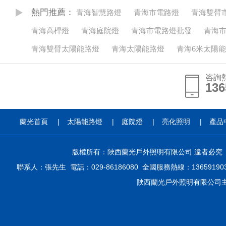
熱門推薦：
青海智慧路燈
青海市電路燈
青海雙臂
青海高桿燈
青海庭院燈
青海市電路燈批發
青海
青海雙臂太陽能路燈
青海太陽能路燈
青海6米太陽
咨詢
136
136
蘭光首頁
|
太陽能路燈
|
庭院燈
|
亮化照明
|
產品
版權所有：陜西蘭光戶外照明有限公司 違者必
聯系人：張先生 電話：029-86186080 全國服務熱線：136591
陜西蘭光戶外照明有限公司主