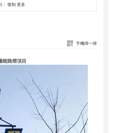
到：
復制
更多
手機掃一掃
陽能路燈項目