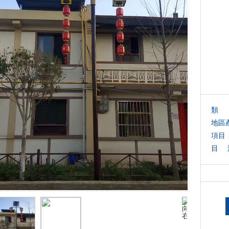
類 
地區
項目
目
內蒙
甘肅
夏省