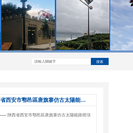
搜索
陜西省西安市鄠邑區唐旗寨仿古太陽能路燈項目
——
陜西省西安市鄠邑區唐旗寨仿古太陽能路燈項