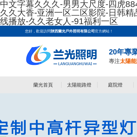
中文字幕久久久-男男大尺度-四虎88
久久大香-亚洲一区二区影院-日韩
线播放-久久老女人-91福利一区
您好，歡迎訪問
陜西蘭光戶外照明有限公司
官方網站！
20年專
專注
太陽能
蘭光首頁
太陽能路燈
庭院燈