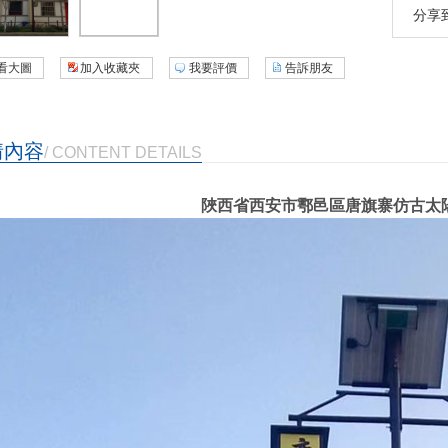
分享
看大圖
加入收藏夾
我要評價
告訴朋友
情內容
/ CONTENT DETAILS
陜西省西安市鄠邑區唐旗寨仿古太