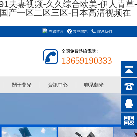
91夫妻视频-久久综合欧美-伊人青草-
看国产一区二区三区-日本高清视频在
在線留言
常見問題
聯系我們
全國免費熱線電話：
13659190333
關于蘭光
資訊中心
聯系蘭光