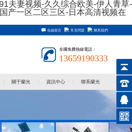
91夫妻视频-久久综合欧美-伊人青草-
看国产一区二区三区-日本高清视频在
在線留言
常見問題
聯系我們
全國免費熱線電話：
13659190333
關于蘭光
資訊中心
聯系蘭光