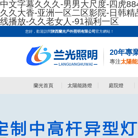
中文字幕久久久-男男大尺度-四虎88
久久大香-亚洲一区二区影院-日韩
线播放-久久老女人-91福利一区
您好，歡迎訪問
陜西蘭光戶外照明有限公司
官方網站！
20年專
專注
太陽能
蘭光首頁
太陽能路燈
庭院燈