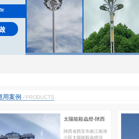
應用案例
/ PRODUCTS
太陽能殺蟲燈-陜西
省西安市曲江南湖
陜西省西安市曲江南湖
小區太陽能殺蟲燈項