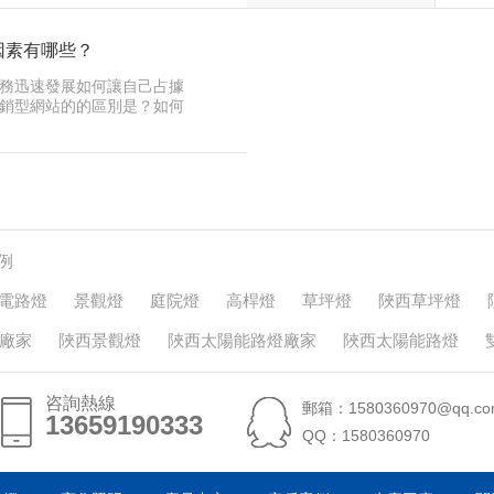
因素有哪些？
務迅速發展如何讓自己占據
銷型網站的的區別是？如何
站？對…
例
電路燈
景觀燈
庭院燈
高桿燈
草坪燈
陜西草坪燈
廠家
陜西景觀燈
陜西太陽能路燈廠家
陜西太陽能路燈
咨詢熱線
郵箱：1580360970@qq.co
13659190333
13659190333
QQ：1580360970