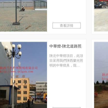
查看詳情
中華燈-陜北道路照
明項目
陜北中華燈項目，此項
目采用我們陜西蘭光照
明的中華燈具，我…