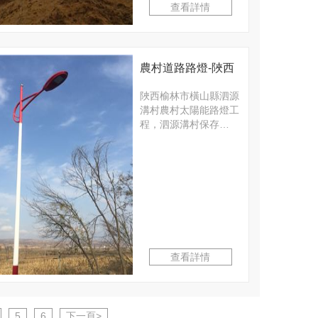
查看詳情
農村道路路燈-陜西
榆林市橫山縣泗源
陜西榆林市橫山縣泗源
溝村農村太陽能路燈工
溝村路燈工程
程，泗源溝村保存…
查看詳情
5
6
下一頁>