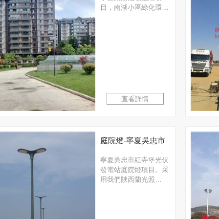
小區路燈項目
目，南湖小區綠化環…
查看詳情
庭院燈-寧夏吳忠市
紅寺堡光伏發電站
寧夏吳忠市紅寺堡光伏
發電站庭院燈項目。采
庭院燈項目
用我們陜西蘭光照…