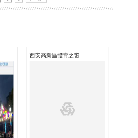
西安人民體育場
運城稷