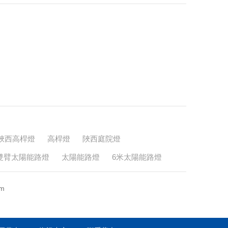
陜西高桿燈
高桿燈
陜西庭院燈
雙臂太陽能路燈
太陽能路燈
6米太陽能路燈
m