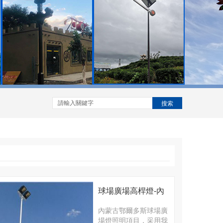
搜索
球場廣場高桿燈-內
蒙古鄂爾多斯廣場
內蒙古鄂爾多斯球場廣
場燈照明項目，采用我