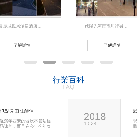
陽先河夜市步行街…
西安高新區體育之窗…
了解詳情
了解詳情
行業百科
FAQ
湖也點亮曲江顏值
2018
近幾年西安的發展不管是從
10-23
迅速的，而且在今年今年春
，給…