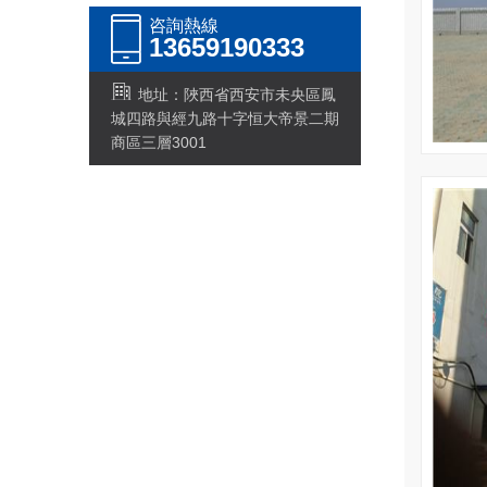
咨詢熱線
13659190333
地址：陜西省西安市未央區鳳
城四路與經九路十字恒大帝景二期
商區三層3001