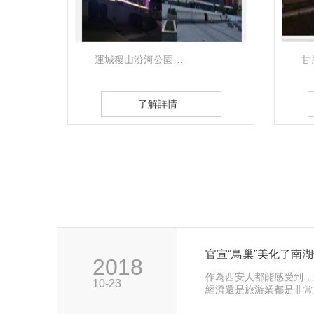
甘肅慶城鳳凰溫泉酒店…
咸
了解詳情
官宣“鳥巢”美化了南
2018
作為西安人都能感受到，
10-23
經濟還是旅游業都是非常
季之后，南湖換了“新裝”