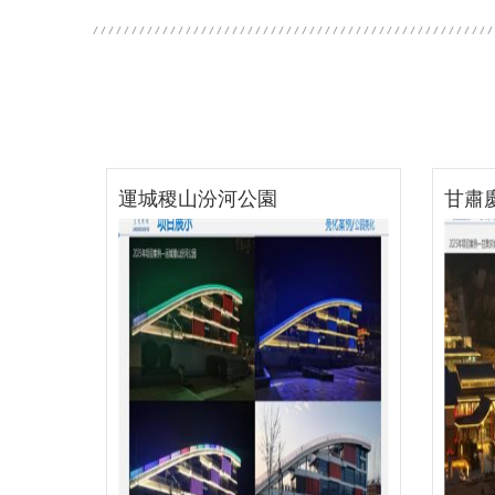
甘肅慶城鳳凰溫泉酒店
咸陽