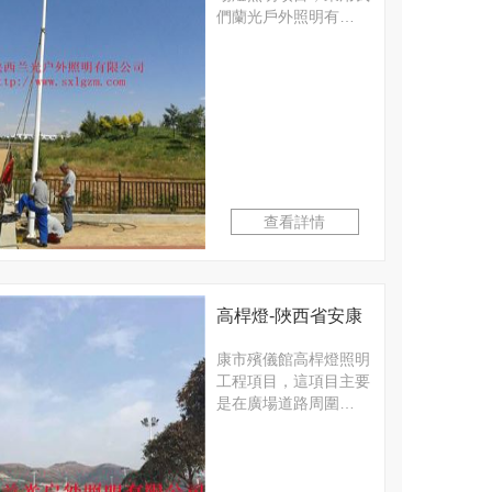
照明項目
們蘭光戶外照明有…
查看詳情
高桿燈-陜西省安康
市殯儀館路燈照明
康市殯儀館高桿燈照明
工程項目，這項目主要
工程項目
是在廣場道路周圍…