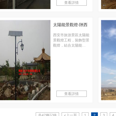
查看詳情
太陽能景觀燈-陜西
省西安市旅游景區
西安市旅游景區太陽能
景觀燈工程，裝飾型景
景觀燈工程
觀燈，結合太陽能…
查看詳情
共47條記錄
<上一頁
1
2
3
4