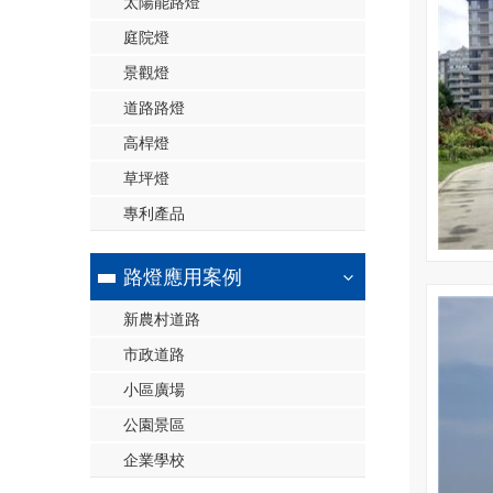
太陽能路燈
庭院燈
景觀燈
道路路燈
高桿燈
草坪燈
專利產品
路燈應用案例
新農村道路
市政道路
小區廣場
公園景區
企業學校