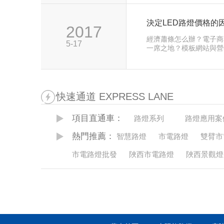
決定LED路燈價格的
2017
經濟蕭條怎么辦？電子商
5-17
一席之地？模板網站與營
讓目標客戶愛上營銷型網
快速通道 EXPRESS LANE
項目直通車：
路燈系列
路燈應用案
熱門推薦：
智慧路燈
市電路燈
雙臂市
市電路燈批發
陜西市電路燈
陜西景觀燈