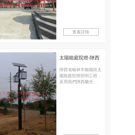
查看詳情
太陽能庭院燈-陜西
省榆林市榆陽區道
陜西省榆林市榆陽區太
陽能庭院燈照明工程，
路照明工程
采用我們陜西蘭光…