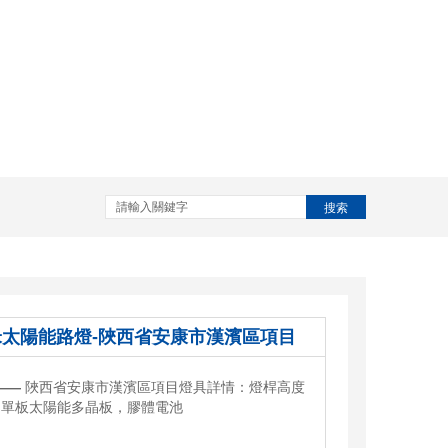
搜索
米太陽能路燈-陜西省安康市漢濱區項目
——
陜西省安康市漢濱區項目燈具詳情：燈桿高度
，單板太陽能多晶板，膠體電池