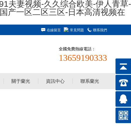
91夫妻视频-久久综合欧美-伊人青草-
看国产一区二区三区-日本高清视频在
在線留言
常見問題
聯系我們
全國免費熱線電話：
13659190333
關于蘭光
資訊中心
聯系蘭光