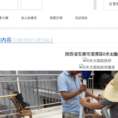
分享
看大圖
加入收藏夾
我要評價
告訴朋友
情內容
/ CONTENT DETAILS
陜西省安康市漢濱區
6米
太陽