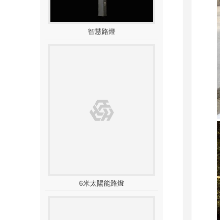
智慧路燈
6米太陽能路燈