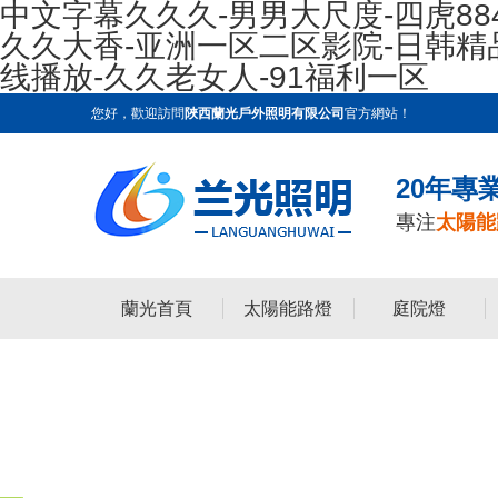
中文字幕久久久-男男大尺度-四虎88
久久大香-亚洲一区二区影院-日韩
线播放-久久老女人-91福利一区
您好，歡迎訪問
陜西蘭光戶外照明有限公司
官方網站！
20年專
專注
太陽能
蘭光首頁
太陽能路燈
庭院燈