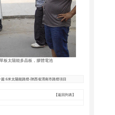
，單板太陽能多晶板，膠體電池
篇:
6米太陽能路燈-陜西省渭南市路燈項目
【返回列表】