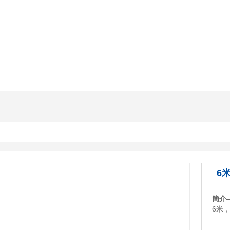
6
簡介
6米