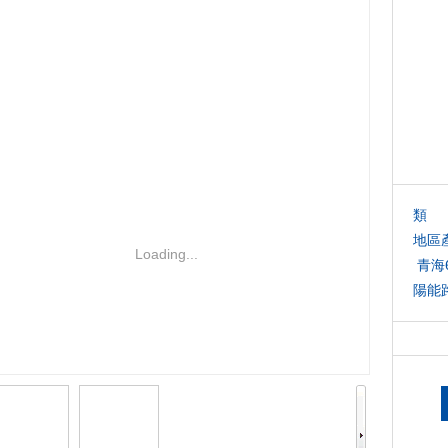
類 
地區
Loading...
青海
陽能
燈-
市漢
目