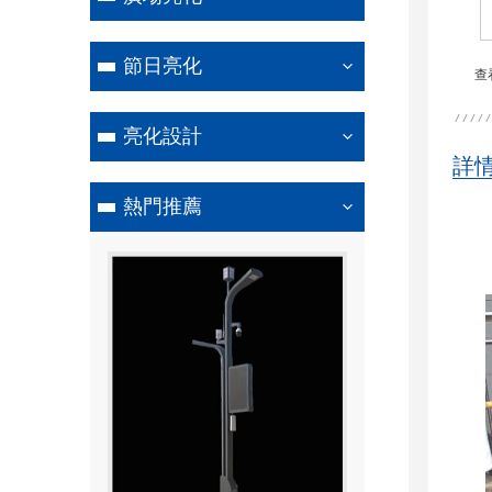
節日亮化
查
亮化設計
詳
熱門推薦