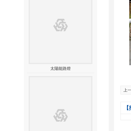
太陽能路燈
上一
【