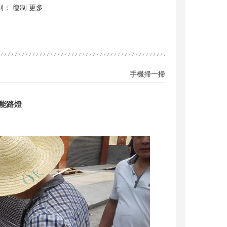
到：
復制
更多
手機掃一掃
能路燈