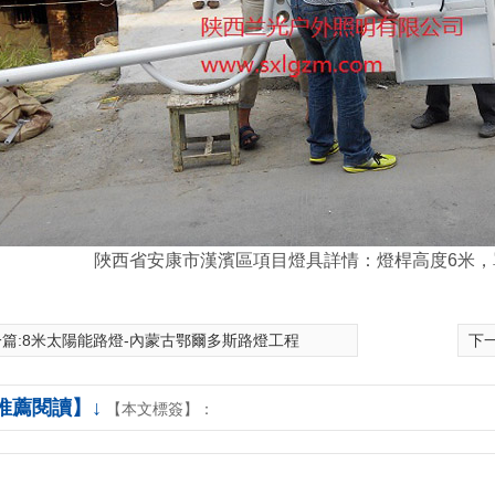
陜西省安康市漢濱區項目燈具詳情：燈桿高度6米
篇:
8米太陽能路燈-內蒙古鄂爾多斯路燈工程
下一
推薦閱讀】↓
【本文標簽】：