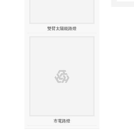
雙臂太陽能路燈
市電路燈